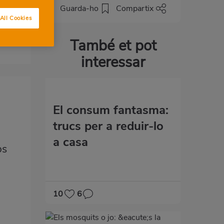
ns
Guarda-ho
Compartix
All Cookies
També et pot
interessar
El consum fantasma:
trucs per a reduir-lo
a casa
os
10
6