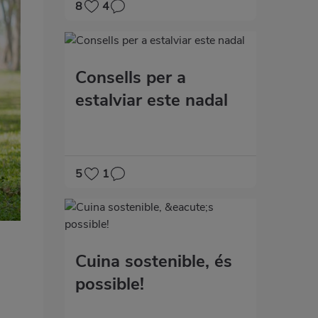
8
4
Consells per a
estalviar este nadal
5
1
Cuina sostenible, és
possible!