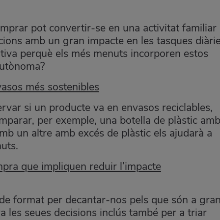
prar pot convertir-se en una activitat familiar
accions amb un gran impacte en les tasques diàrie
tiva perquè els més menuts incorporen estos
 autònoma?
nvasos més sostenibles
var si un producte va en envasos reciclables,
omparar, per exemple, una botella de plàstic am
mb un altre amb excés de plàstic els ajudarà a
uts.
mpra que impliquen reduir l’impacte
de format per decantar-nos pels que són a gran
 les seues decisions inclús també per a triar