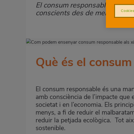
El consum responsable en l'edu
Subtítulo
conscients des de menut.
Cookies
Imagen
destacada
Què és el consum
Body
El consum responsable és una mane
amb consciència de l’impacte que e
societat i en l’economia. Els princ
menys, a fi de reduir el malbaratam
reduir la petjada ecològica. Tot ai
sostenible.