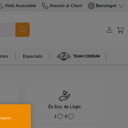
Web Accessible
Atenció al Client
Benvingut
stes
Especials
Team Consum
És Eco, és Lògic
1
0
vigation,