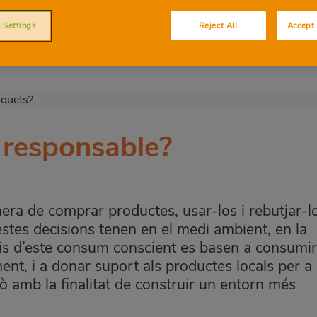
cació infantil és clau per a formar ciutada
 Settings
Reject All
Accept 
 responsable?
ra de comprar productes, usar-los i rebutjar-l
stes decisions tenen en el medi ambient, en la
ipis d’este consum conscient es basen a consumir
ent, i a donar suport als productes locals per a
xò amb la finalitat de construir un entorn més