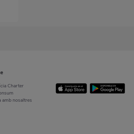
te
cia Charter
Consum
a amb nosaltres