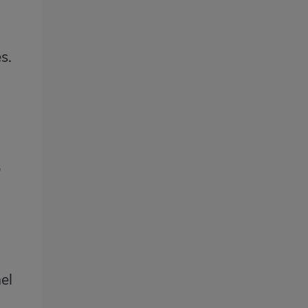
s.
b
el