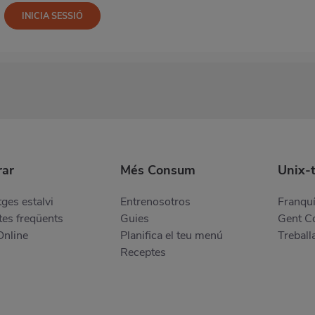
ar
Més Consum
Unix-
ges estalvi
Entrenosotros
Franquí
es freqüents
Guies
Gent 
Online
Planifica el teu menú
Treball
Receptes