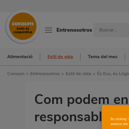
Entrenosotros
Alimentació
Estil de vida
Tema del mes
Consum
>
Entrenosotros
>
Estil de vida
>
És Eco, és Lògi
Com podem en
responsable als
By clicking 
analyze site 