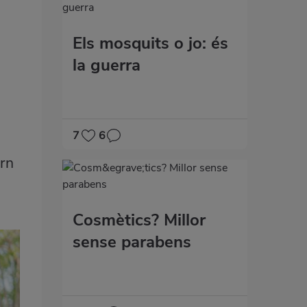
Els mosquits o jo: és
la guerra
7
6
orn
Cosmètics? Millor
sense parabens