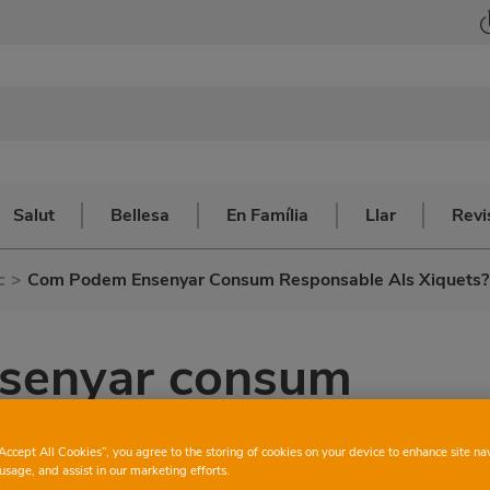
Salut
Bellesa
En Família
Llar
Revi
c
>
Com Podem Ensenyar Consum Responsable Als Xiquets?
senyar consum
 xiquets?
“Accept All Cookies”, you agree to the storing of cookies on your device to enhance site na
usage, and assist in our marketing efforts.