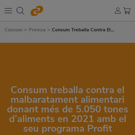
Consum
>
Premsa
>
Consum Treballa Contra El
Malbaratament Alimentari Donant
Més de 5.050 Tones D’aliments En
2021 Amb El Seu Programa Profit
Consum treballa contra el
malbaratament alimentari
donant més de 5.050 tones
d’aliments en 2021 amb el
seu programa Profit