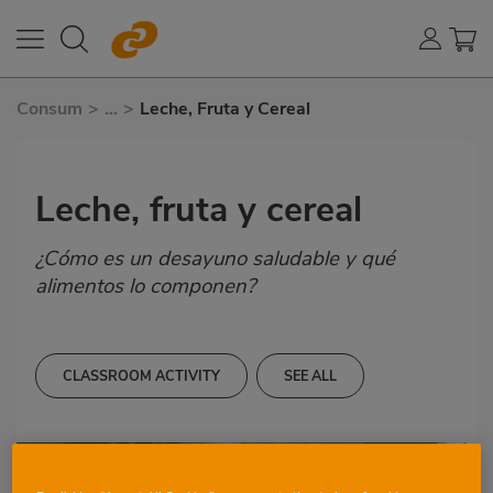
Consum
>
...
>
Leche, Fruta y Cereal
Leche, fruta y cereal
¿Cómo es un desayuno saludable y qué
alimentos lo componen?
CLASSROOM ACTIVITY
SEE ALL
3-4 YEARS
LANGUAGE SKILLS
CORNERS