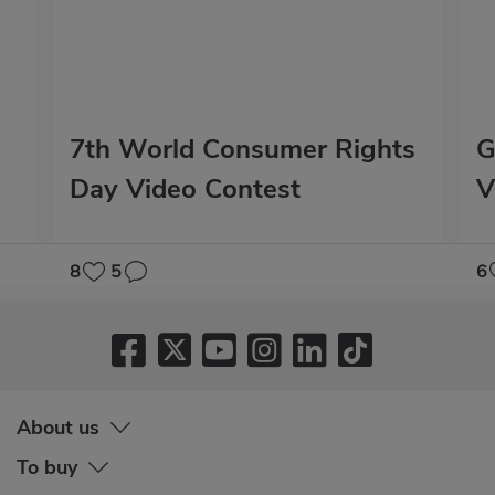
7th World Consumer Rights
G
Day Video Contest
V
8
5
6
About us
To buy