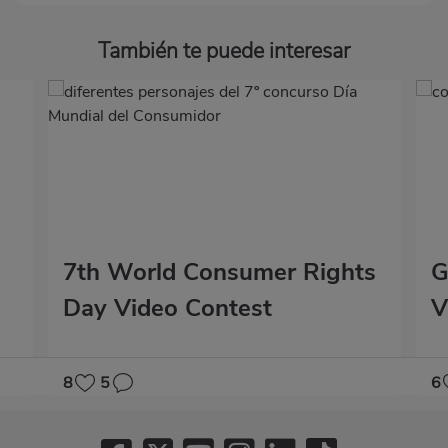
También te puede interesar
7th World Consumer Rights
G
Day Video Contest
V
8
5
6