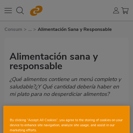
Consum
>
...
>
Alimentación Sana y Responsable
Alimentación sana y
responsable
¿Qué alimentos contiene un menú completo y
saludable?¿Y Qué cantidad debería haber en
mi plato para no desperdiciar alimentos?
CLASSROOM ACTIVITY
SEE ALL
By clicking “Accept All Cookies”, you agree to the storing of cookies on your
device to enhance site navigation, analyze site usage, and assist in our
marketing efforts.
7-8 YEARS
NATURAL SCIENCES