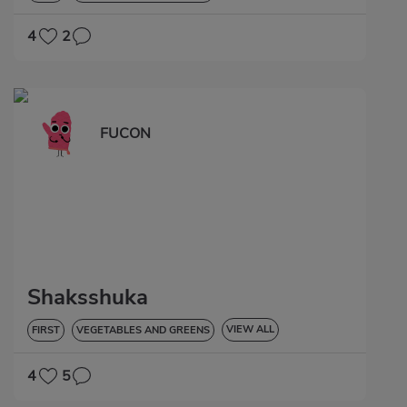
4
2
FUCON
Shaksshuka
VIEW ALL
FIRST
VEGETABLES AND GREENS
GLUTEN-FREE
4
5