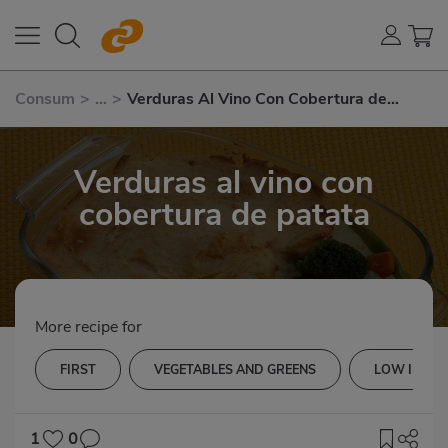
Consum
>
...
>
Verduras Al Vino Con Cobertura de
Patata
Verduras al vino con
cobertura de patata
More recipe for
FIRST
VEGETABLES AND GREENS
LOW IN CH
1
0