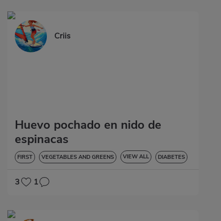
Criis
Huevo pochado en nido de
espinacas
VIEW ALL
FIRST
VEGETABLES AND GREENS
DIABETES
3
1