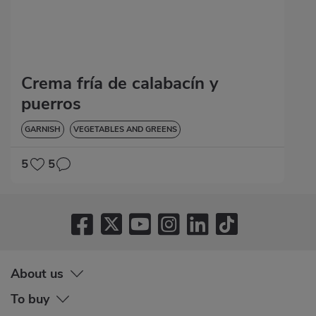
Crema fría de calabacín y
puerros
GARNISH
VEGETABLES AND GREENS
5
5
About us
To buy