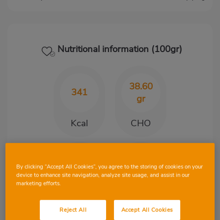
Nutritional information (100gr)
38.60
341
gr
Kcal
CHO
11.10
12.74
By clicking “Accept All Cookies”, you agree to the storing of cookies on your
gr
gr
device to enhance site navigation, analyze site usage, and assist in our
marketing efforts.
Protein
Fat
Reject All
Accept All Cookies