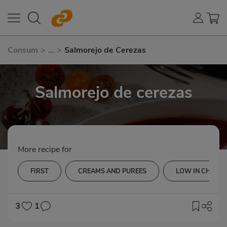
Consum
>
...
>
Salmorejo de Cerezas
Salmorejo de cerezas
More recipe for
FIRST
CREAMS AND PUREES
LOW IN CHOLE
3
1