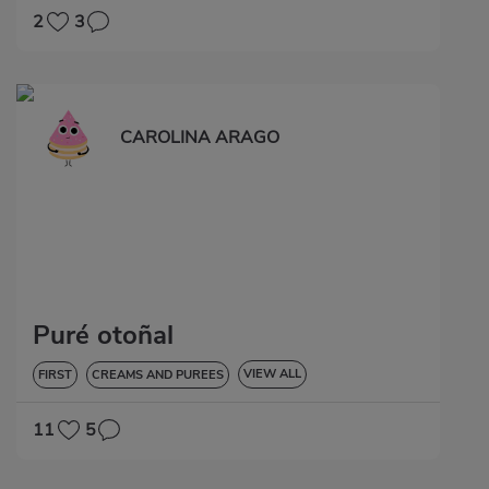
2
3
CAROLINA ARAGO
Puré otoñal
VIEW ALL
FIRST
CREAMS AND PUREES
HYPERTENSION
11
5