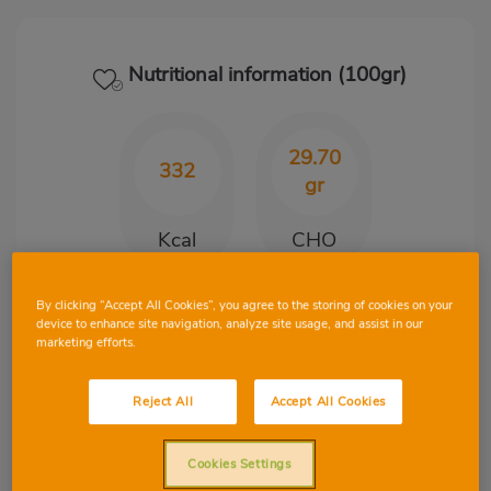
Nutritional information (100gr)
29.70
332
gr
Kcal
CHO
By clicking “Accept All Cookies”, you agree to the storing of cookies on your
4.50
20.90
device to enhance site navigation, analyze site usage, and assist in our
marketing efforts.
gr
gr
Reject All
Accept All Cookies
Protein
Fat
Cookies Settings