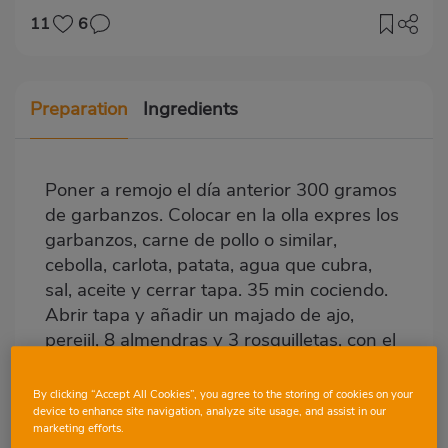
11
6
Preparation
Ingredients
Poner a remojo el día anterior 300 gramos
de garbanzos. Colocar en la olla expres los
garbanzos, carne de pollo o similar,
cebolla, carlota, patata, agua que cubra,
sal, aceite y cerrar tapa. 35 min cociendo.
Abrir tapa y añadir un majado de ajo,
perejil, 8 almendras y 3 rosquilletas, con el
fuego bajo remover de vez en cuando 10
min. Apagar fuego y a la hora de emplatar
By clicking “Accept All Cookies”, you agree to the storing of cookies on your
añadir huevo duro.
device to enhance site navigation, analyze site usage, and assist in our
marketing efforts.