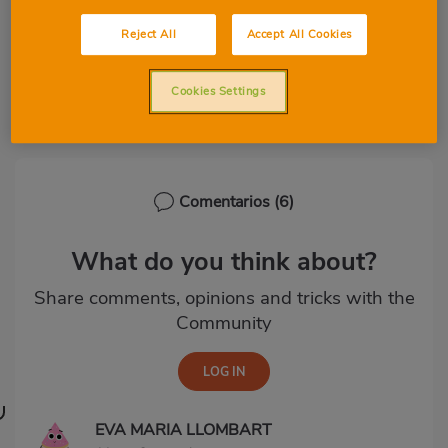
Paso 1
Reject All
Accept All Cookies
Recuerda que mínimo en la olla
express unos 25 minutos
Cookies Settings
Comentarios
(6)
What do you think about?
Share comments, opinions and tricks with the
Community
EVA MARIA LLOMBART