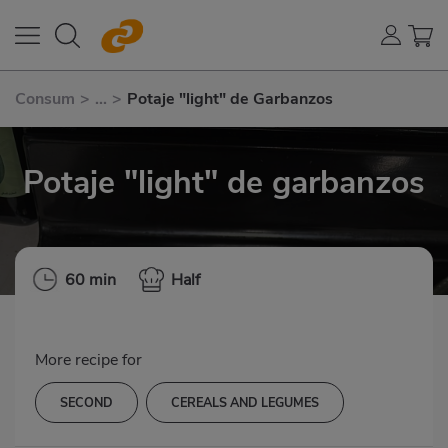
Consum
>
...
>
Potaje "light" de Garbanzos
Potaje "light" de garbanzos
60 min
Half
More recipe for
SECOND
CEREALS AND LEGUMES