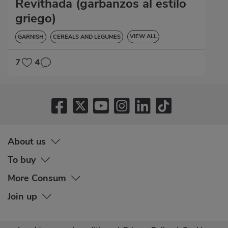
Revithada (garbanzos al estilo
griego)
VIEW ALL
GARNISH
CEREALS AND LEGUMES
GLUTEN-FREE
7
4
About us
To buy
More Consum
Join up