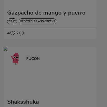
Gazpacho de mango y puerro
FIRST
VEGETABLES AND GREENS
4
2
FUCON
Shaksshuka