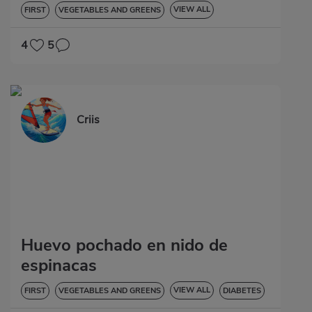
VIEW ALL
FIRST
VEGETABLES AND GREENS
GLUTEN-FREE
4
5
Criis
Huevo pochado en nido de
espinacas
VIEW ALL
FIRST
VEGETABLES AND GREENS
DIABETES