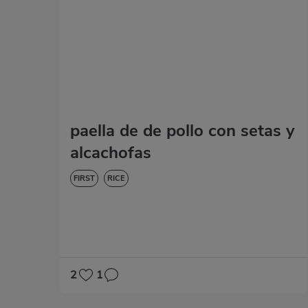
paella de de pollo con setas y
alcachofas
FIRST
RICE
2
1