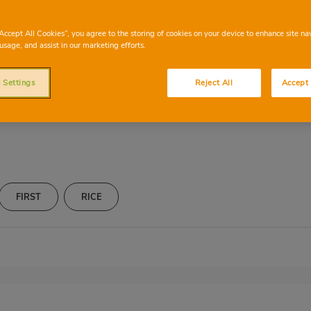
de pollo Consum, e
a de Gambon si qu
“Accept All Cookies”, you agree to the storing of cookies on your device to enhance site na
usage, and assist in our marketing efforts.
 Settings
Reject All
Accept 
FIRST
RICE