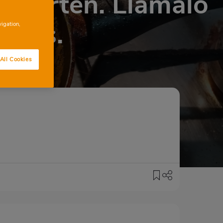
n sarten. Llamalo
ieres.
vigation,
All Cookies