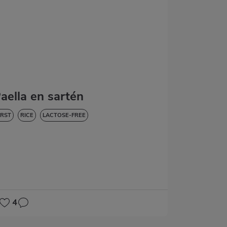
aella en sartén
IRST
RICE
LACTOSE-FREE
4