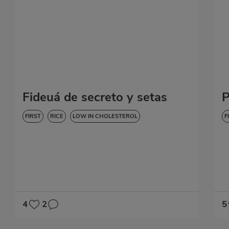
Fideuá de secreto y setas
P
FIRST
RICE
LOW IN CHOLESTEROL
F
4
2
5