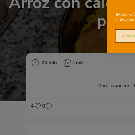
Arroz con caldo 
paell
By clicking 
analyze site 
Cookies
20 min
Low
More recipe for
4
0