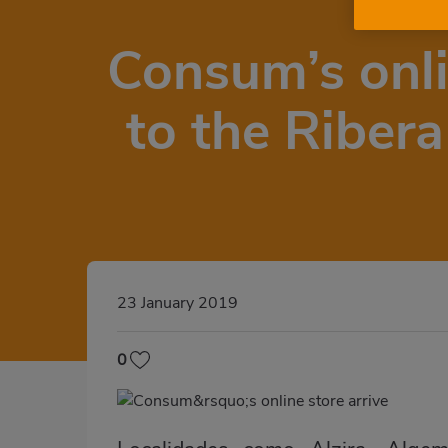
Consum’s onlin
to the Riber
23 January 2019
0