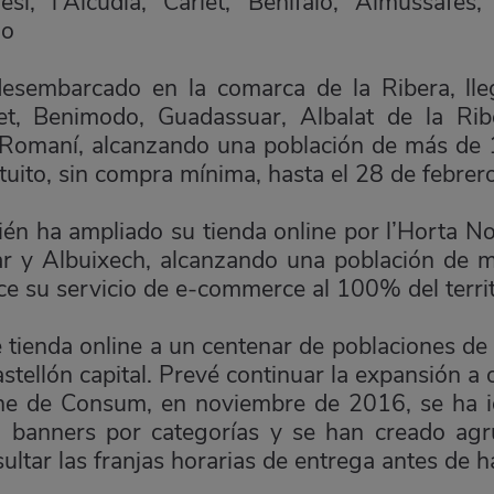
sí, l'Alcúdia, Carlet, Benifaió, Almussafes
io
esembarcado en la comarca de la Ribera, lle
let, Benimodo, Guadassuar, Albalat de la Rib
l Romaní, alcanzando una población de más de 1
tuito, sin compra mínima, hasta el 28 de febrero
ién ha ampliado su tienda online por l’Horta No
r y Albuixech, alcanzando una población de m
e su servicio de e-commerce al 100% del territ
 tienda online a un centenar de poblaciones de l
stellón capital. Prevé continuar la expansión a
ine de Consum, en noviembre de 2016, se ha i
ido banners por categorías y se han creado ag
ltar las franjas horarias de entrega antes de ha