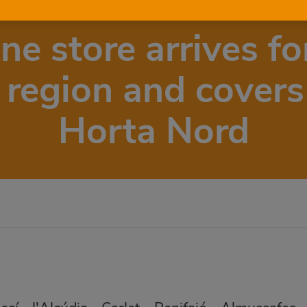
e store arrives for
a region and cover
Horta Nord