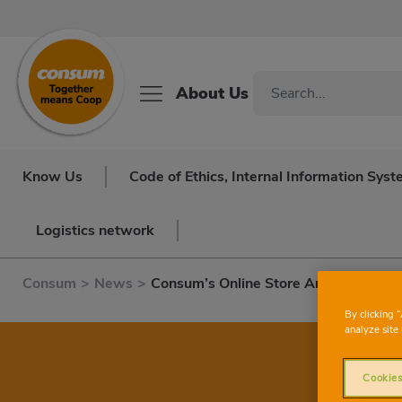
About Us
Know Us
Code of Ethics, Internal Information Sy
Logistics network
Consum
>
News
>
Consum’s Online Store Arrives For T
By clicking 
analyze site 
Cookies