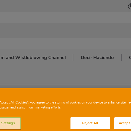
stem and Wistleblowing Channel
Decir Haciendo
he First Time To The Ribera Region and Covers 100% By The 
“Accept All Cookies”, you agree to the storing of cookies on your device to enhance site na
usage, and assist in our marketing efforts.
 Settings
Reject All
Accept 