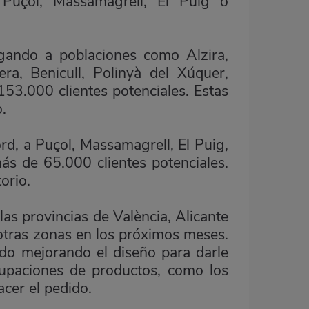
, Puçol, Massamagrell, El Puig o
gando a poblaciones como Alzira,
era, Benicull, Polinyà del Xúquer,
53.000 clientes potenciales. Estas
.
rd, a Puçol, Massamagrell, El Puig,
ás de 65.000 clientes potenciales.
orio.
as provincias de València, Alicante
 otras zonas en los próximos meses.
do mejorando el diseño para darle
rupaciones de productos, como los
cer el pedido.