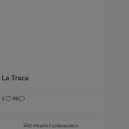
La Traca
1
59