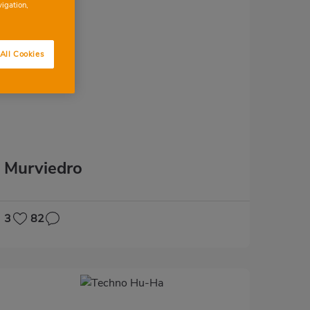
vigation,
All Cookies
Murviedro
3
82