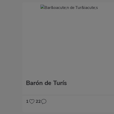
Barón de Turís
1
22