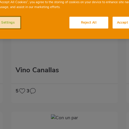
“Accept All Cookies”, you agree to the storing of cookies on your device to enhance site na
usage, and assist in our marketing efforts.
 Settings
Reject All
Accept 
Vino Canallas
5
3