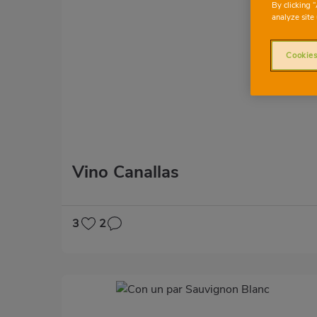
By clicking 
analyze site 
Cookies
Vino Canallas
3
2