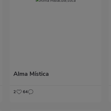
Alma Mística
2
64