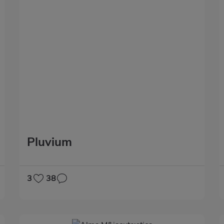
Pluvium
3
38