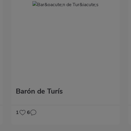
Barón de Turís
1
6