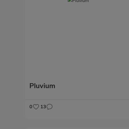
Pluvium
0
13