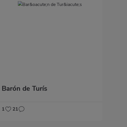
Barón de Turís
1
21