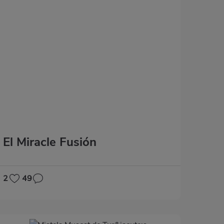
El Miracle Fusión
2
49