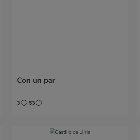
Con un par
3
53