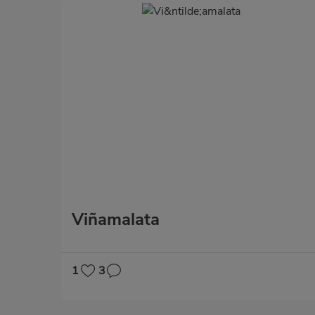
Viñamalata
1
3