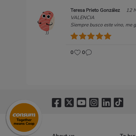
Teresa Prieto González
12 
VALENCIA
Siempre busco este vino, me gu
0
0
About us
To bu