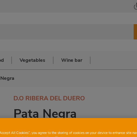
od
Vegetables
Wine bar
 Negra
D.O RIBERA DEL DUERO
Pata Negra
“Accept All Cookies”, you agree to the storing of cookies on your device to enhance site na