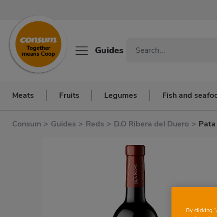
Guides
Meats
Fruits
Legumes
Fish and seafo
Consum
>
Guides
>
Reds
>
D.O Ribera del Duero
>
Pata
By clicking 