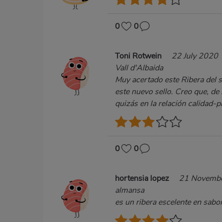
0
0
Toni Rotwein
22 July 2020
Vall d'Albaida
Muy acertado este Ribera del s
este nuevo sello. Creo que, de
quizás en la relación calidad-
0
0
hortensia lopez
21 Novemb
almansa
es un ribera escelente en sabor