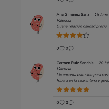
0
0
Ana Giménez Sanz
18 June
Valencia
Buena relación calidad precio
0
0
Carmen Ruiz Sanchis
20 Ju
Valencia
Me encanta este vino para ca
Ribera en la cuarentena y geni
0
0