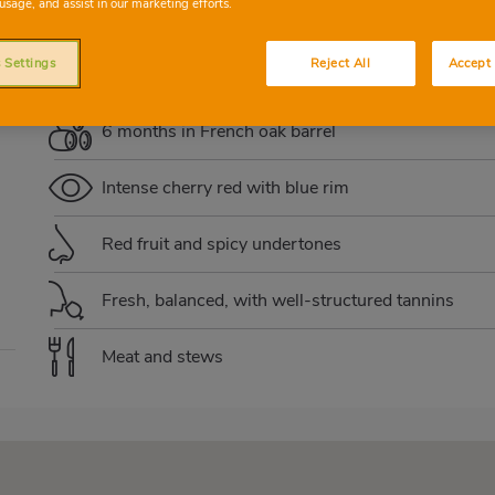
usage, and assist in our marketing efforts.
TEMPRANILLO
CABERNET SAUVIGNON
MER
 Settings
Reject All
Accept 
6 months in French oak barrel
Intense cherry red with blue rim
Red fruit and spicy undertones
Fresh, balanced, with well-structured tannins
Meat and stews