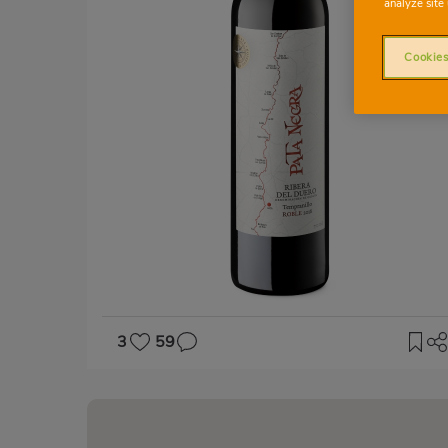
analyze site 
Cookies
3
59