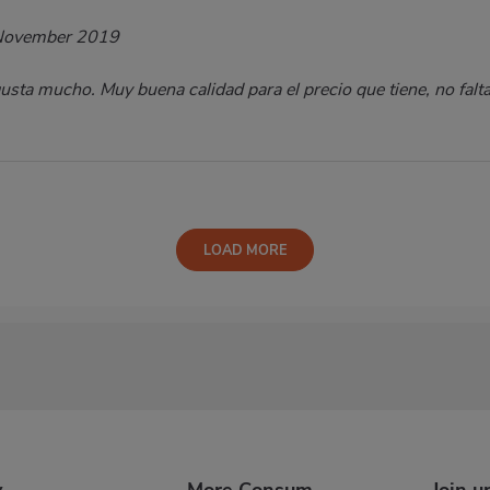
November 2019
sta mucho. Muy buena calidad para el precio que tiene, no falta
LOAD MORE
y
More Consum
Join u