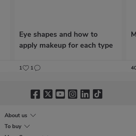
Eye shapes and how to
M
apply makeup for each type
1
1
4
About us
To buy