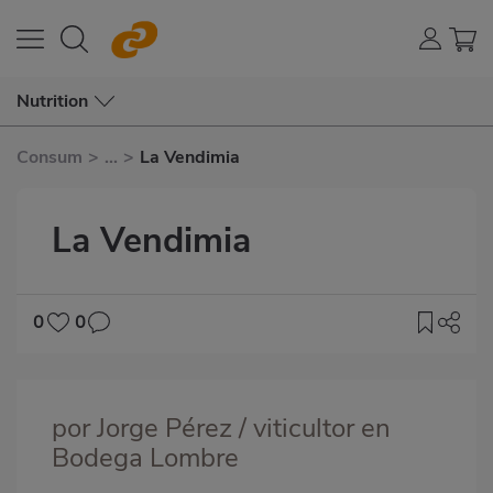
Nutrition
Consum
>
...
>
La Vendimia
La Vendimia
0
0
Imagen
destacada
por Jorge Pérez / viticultor en
Body
Bodega Lombre