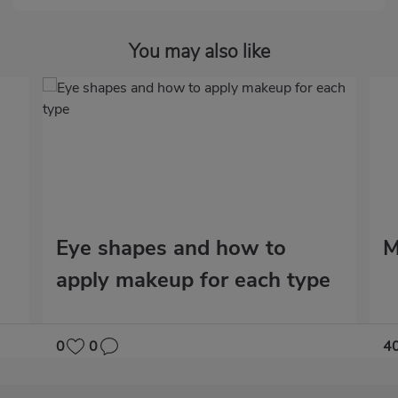
You may also like
Eye shapes and how to
M
apply makeup for each type
0
0
4