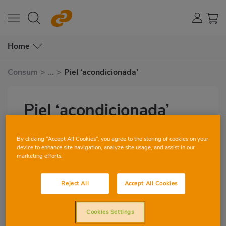
Home
Consum
>
...
>
Piel ‘acondicionada’
Piel ‘acondicionada’
por Amparo Martínez
Subtítulo
By clicking “Accept All Cookies”, you agree to the storing of cookies on your
device to enhance site navigation, analyze site usage, and assist in our
marketing efforts.
2
0
Reject All
Accept All Cookies
Imagen
destacada
Cookies Settings
Si se te ha acabado la crema hidratante
Body