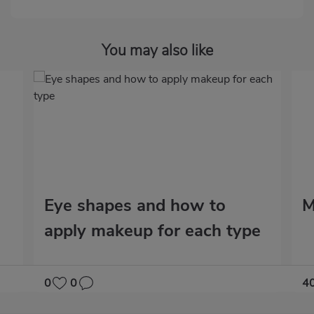
You may also like
Eye shapes and how to
M
apply makeup for each type
0
0
4