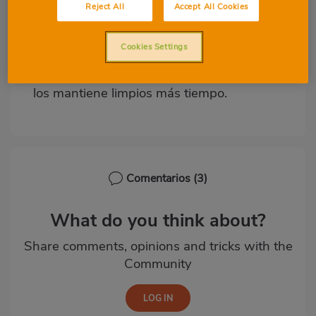
limpiar los cristales. Utiliza el producto
Reject All
Accept All Cookies
habitual y frota con las páginas, verás qué
buenos resultados. No rayan los cristales,
Cookies Settings
al ser antiguos no dejan rastros de
manchas y dejan una pequeña capa que
los mantiene limpios más tiempo.
Comentarios
(3)
What do you think about?
Share comments, opinions and tricks with the
Community