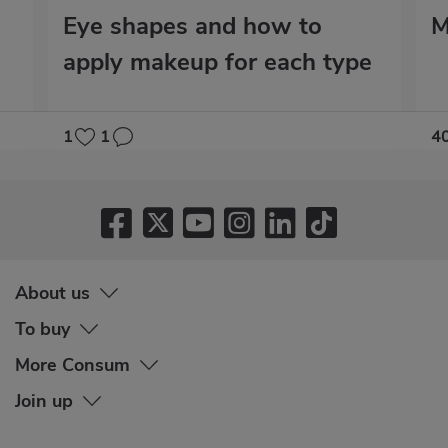
Eye shapes and how to
M
apply makeup for each type
1
1
4
About us
To buy
More Consum
Join up