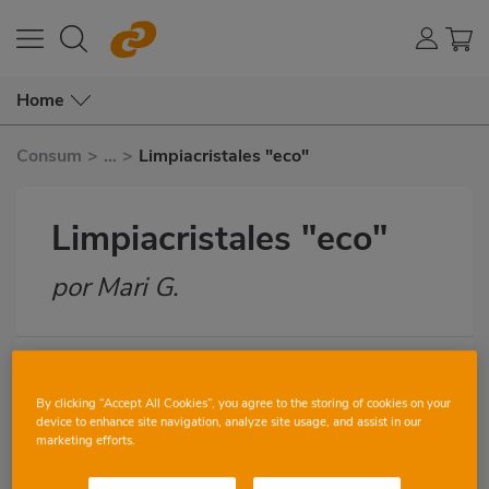
Home
Consum
>
...
>
Limpiacristales "eco"
Limpiacristales "eco"
por Mari G.
Subtítulo
7
3
By clicking “Accept All Cookies”, you agree to the storing of cookies on your
Imagen
device to enhance site navigation, analyze site usage, and assist in our
destacada
marketing efforts.
Aprovecha los periódicos viejos para
Body