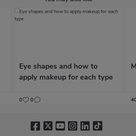
Eye shapes and how to
M
apply makeup for each type
0
0
4