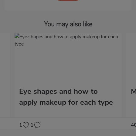
You may also like
Eye shapes and how to
M
apply makeup for each type
1
1
4