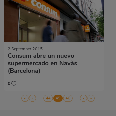
2 September 2015
Consum abre un nuevo
supermercado en Navàs
(Barcelona)
0
Pagination
…
…
First
«
Previous
‹
Page
44
Current
45
Page
46
Next
›
Last
»
page
page
page
page
page