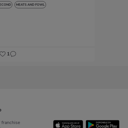
ECOND
MEATS AND FOWL
1
p
 franchise