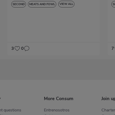
VIEW ALL
SECOND
MEATS AND FOWL
S
LACTOSE-FREE
3
0
7
y
More Consum
Join u
t questions
Entrenosotros
Charter