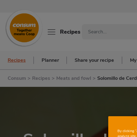
Recipes
Recipes
Planner
Share your recipe
My
Consum
>
Recipes
>
Meats and fowl
>
Solomillo de Cer
By clicking 
analyze site 