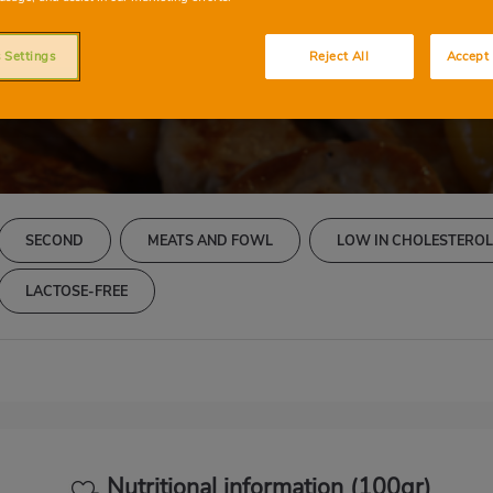
erdo con albaricoq
 Settings
Reject All
Accept 
SECOND
MEATS AND FOWL
LOW IN CHOLESTERO
LACTOSE-FREE
Nutritional information (100gr)