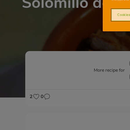
Solomillo de c
Cookies
More recipe for
2
0