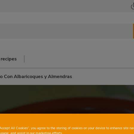
 recipes
do Con Albaricoques y Almendras
“Accept All Cookies”, you agree to the storing of cookies on your device to enhance site na
usage, and assist in our marketing efforts.