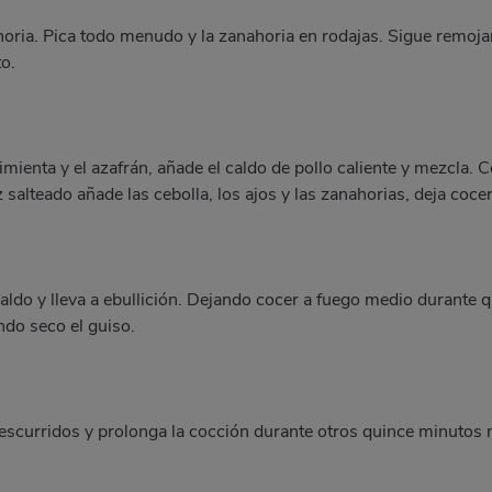
anahoria. Pica todo menudo y la zanahoria en rodajas. Sigue remo
o.
pimienta y el azafrán, añade el caldo de pollo caliente y mezcla. 
z salteado añade las cebolla, los ajos y las zanahorias, deja coc
caldo y lleva a ebullición. Dejando cocer a fuego medio durante
ndo seco el guiso.
s escurridos y prolonga la cocción durante otros quince minutos