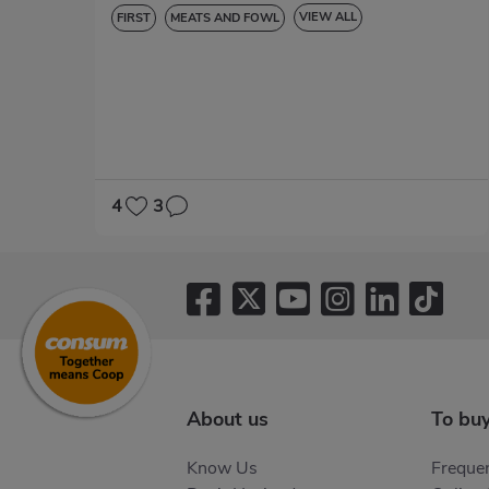
VIEW ALL
FIRST
MEATS AND FOWL
LACTOSE-FREE
4
3
About us
To bu
Know Us
Frequen