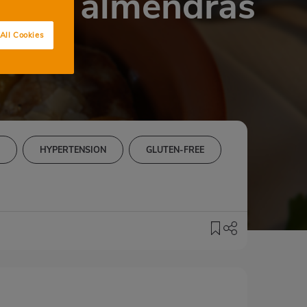
ues y almendras
All Cookies
L
HYPERTENSION
GLUTEN-FREE