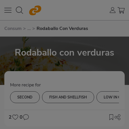
Consum
>
...
>
Rodaballo Con Verduras
Rodaballo con verduras
More recipe for
SECOND
FISH AND SHELLFISH
LOW IN CHOL
2
0