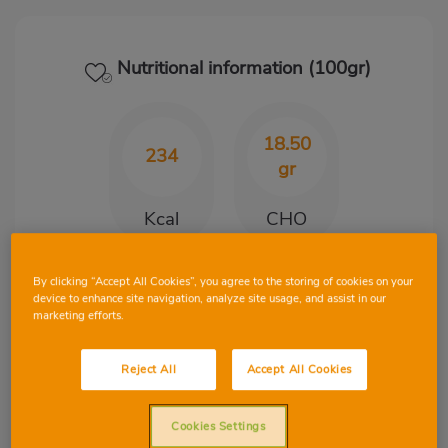
Nutritional information (100gr)
18.50
234
gr
Kcal
CHO
By clicking “Accept All Cookies”, you agree to the storing of cookies on your
13
11.70
device to enhance site navigation, analyze site usage, and assist in our
marketing efforts.
gr
gr
Protein
Fat
Reject All
Accept All Cookies
Cookies Settings