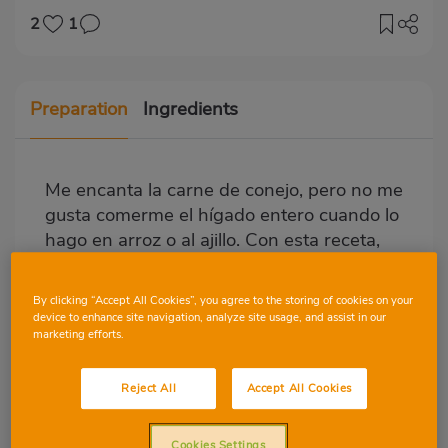
2
1
Preparation
Ingredients
Me encanta la carne de conejo, pero no me
gusta comerme el hígado entero cuando lo
hago en arroz o al ajillo. Con esta receta,
he encontrado la manera de aprovechar el
hígado del conejo de una manera deliciosa.
By clicking “Accept All Cookies”, you agree to the storing of cookies on your
device to enhance site navigation, analyze site usage, and assist in our
marketing efforts.
Paso 1
Pelar y cortar la cebolla en
Reject All
Accept All Cookies
daditos.
Cookies Settings