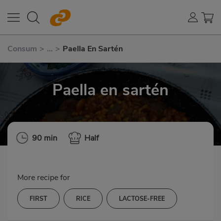
Consum
>
...
>
Paella En Sartén
Paella en sartén
90 min
Half
More recipe for
FIRST
RICE
LACTOSE-FREE