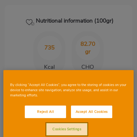
Nutritional information (100gr)
82.70
735
gr
Kcal
CHO
By clicking “Accept All Cookies”, you agree to the storing of cookies on your
41.20
23.90
device to enhance site navigation, analyze site usage, and assist in our
marketing efforts.
gr
gr
Reject All
Accept All Cookies
Protein
Fat
Cookies Settings