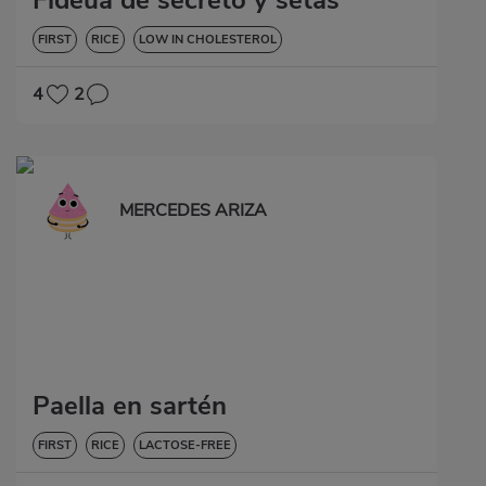
Fideuá de secreto y setas
FIRST
RICE
LOW IN CHOLESTEROL
4
2
MERCEDES ARIZA
Paella en sartén
FIRST
RICE
LACTOSE-FREE