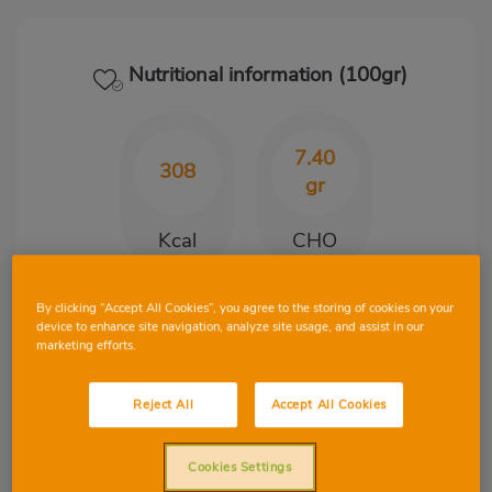
Nutritional information (100gr)
7.40
308
gr
Kcal
CHO
By clicking “Accept All Cookies”, you agree to the storing of cookies on your
20.60
19.50
device to enhance site navigation, analyze site usage, and assist in our
marketing efforts.
gr
gr
Reject All
Accept All Cookies
Protein
Fat
Cookies Settings