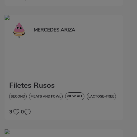
MERCEDES ARIZA
Filetes Rusos
VIEW ALL
SECOND
MEATS AND FOWL
LACTOSE-FREE
3
0