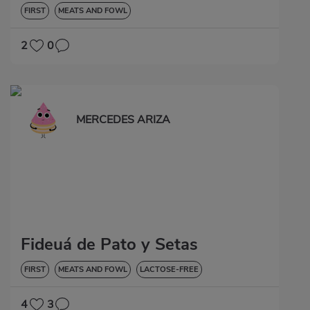
FIRST
MEATS AND FOWL
2
0
MERCEDES ARIZA
Fideuá de Pato y Setas
FIRST
MEATS AND FOWL
LACTOSE-FREE
4
3