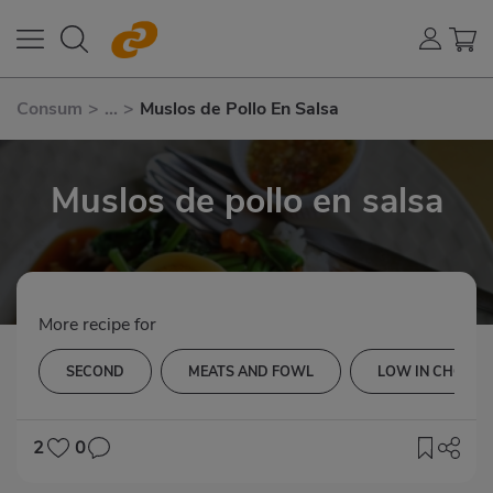
Consum
>
...
>
Muslos de Pollo En Salsa
Muslos de pollo en salsa
More recipe for
SECOND
MEATS AND FOWL
LOW IN CHOLES
2
0