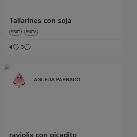
Tallarines con soja
FIRST
PASTA
4
3
AGUEDA PARRADO
raviolis con picadito