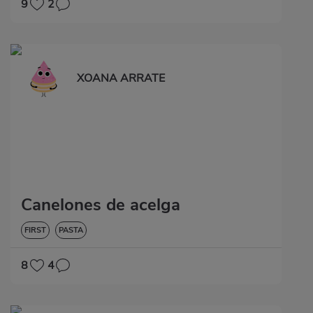
9
2
XOANA ARRATE
Canelones de acelga
FIRST
PASTA
8
4