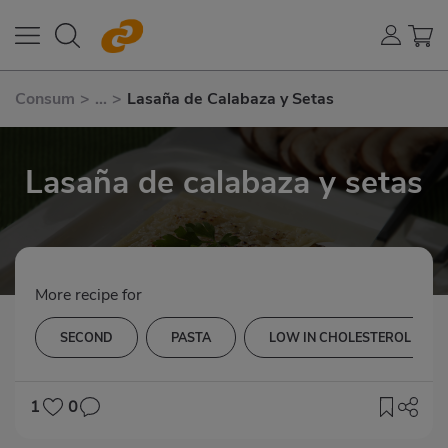
Consum
>
...
>
Lasaña de Calabaza y Setas
Lasaña de calabaza y setas
More recipe for
SECOND
PASTA
LOW IN CHOLESTEROL
1
0