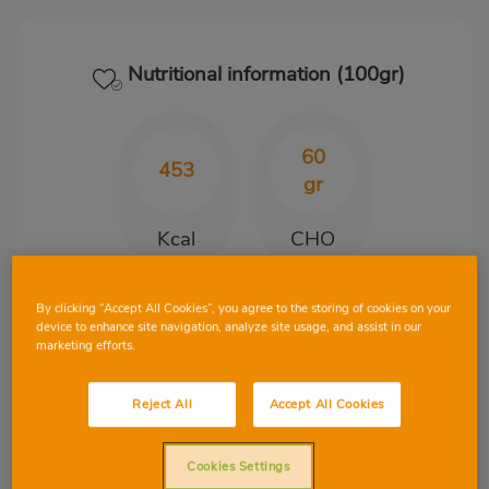
Nutritional information (100gr)
60
453
gr
Kcal
CHO
By clicking “Accept All Cookies”, you agree to the storing of cookies on your
15.30
14
device to enhance site navigation, analyze site usage, and assist in our
marketing efforts.
gr
gr
Protein
Fat
Reject All
Accept All Cookies
Cookies Settings