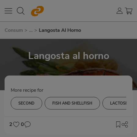
Consum
>
...
>
Langosta Al Horno
Langosta al horno
More recipe for
SECOND
FISH AND SHELLFISH
LACTOSE-FRE
2
0