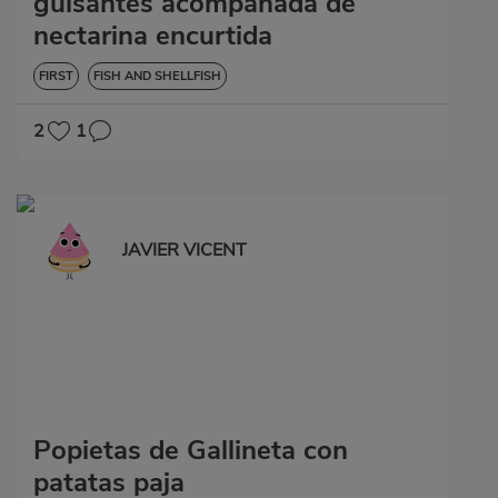
guisantes acompañada de
nectarina encurtida
FIRST
FISH AND SHELLFISH
2
1
JAVIER VICENT
Popietas de Gallineta con
patatas paja