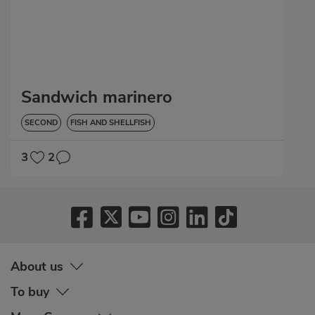
Sandwich marinero
SECOND
FISH AND SHELLFISH
3
2
About us
To buy