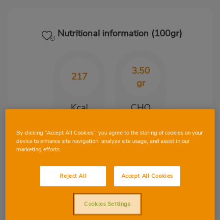
Nutritional information (100gr)
3.50
217
gr
Kcal
CHO
By clicking “Accept All Cookies”, you agree to the storing of cookies on your
device to enhance site navigation, analyze site usage, and assist in our
12.60
16.90
marketing efforts.
gr
gr
Reject All
Accept All Cookies
Protein
Fat
Cookies Settings