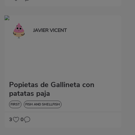
JAVIER VICENT
Popietas de Gallineta con
patatas paja
FIRST
FISH AND SHELLFISH
3
0