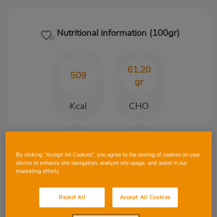
Nutritional information (100gr)
61.20
509
gr
Kcal
CHO
32.40
13.80
gr
gr
By clicking “Accept All Cookies”, you agree to the storing of cookies on your
device to enhance site navigation, analyze site usage, and assist in our
marketing efforts.
Protein
Fat
Reject All
Accept All Cookies