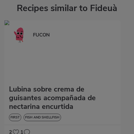
Recipes similar to Fideuà
FUCON
Lubina sobre crema de
guisantes acompañada de
nectarina encurtida
FIRST
FISH AND SHELLFISH
2
1