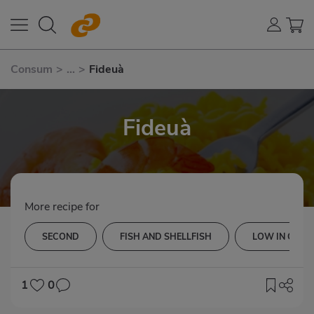
Consum
>
...
>
Fideuà
Fideuà
More recipe for
SECOND
FISH AND SHELLFISH
LOW IN CHOL
1
0