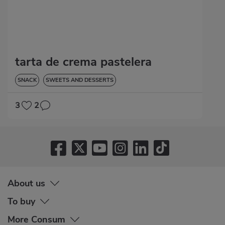
tarta de crema pastelera
SNACK
SWEETS AND DESSERTS
3
2
About us
To buy
More Consum