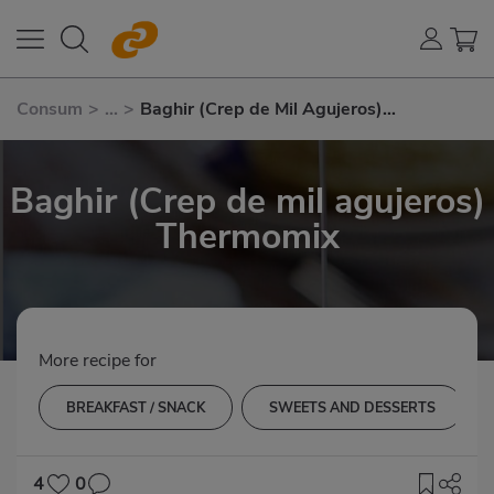
Consum
>
...
>
Baghir (Crep de Mil Agujeros)
Thermomix
Baghir (Crep de mil agujeros)
Thermomix
More recipe for
BREAKFAST / SNACK
SWEETS AND DESSERTS
4
0