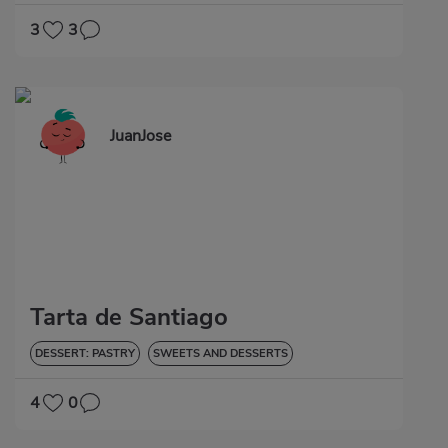
3
3
JuanJose
Tarta de Santiago
DESSERT: PASTRY
SWEETS AND DESSERTS
4
0