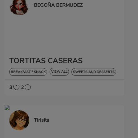
BEGOÑA BERMUDEZ
TORTITAS CASERAS
VIEW ALL
BREAKFAST / SNACK
SWEETS AND DESSERTS
3
2
Tirisita