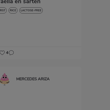
aella en sartén
IRST
RICE
LACTOSE-FREE
4
MERCEDES ARIZA