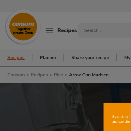
Recipes
Recipes
Planner
Share your recipe
My
Consum
>
Recipes
>
Rice
>
Arroz Con Marisco
By clicking 
analyze site 