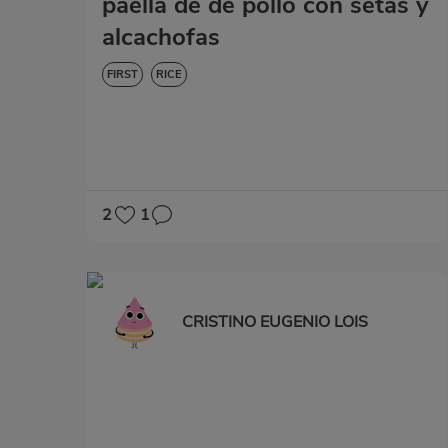
paella de de pollo con setas y
alcachofas
FIRST
RICE
2
1
CRISTINO EUGENIO LOIS