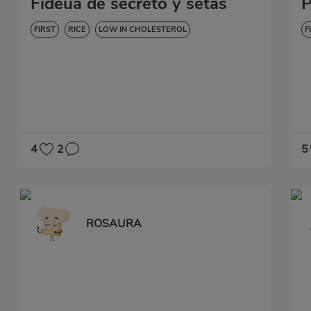
Fideuá de secreto y setas
P
FIRST
RICE
LOW IN CHOLESTEROL
F
4
2
5
ROSAURA