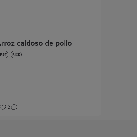
rroz caldoso de pollo
IRST
RICE
2