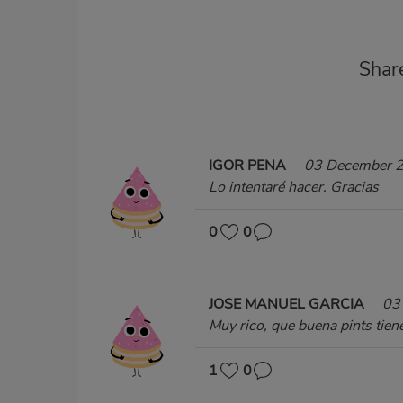
Shar
IGOR PENA
03 December 
Lo intentaré hacer. Gracias
0
0
JOSE MANUEL GARCIA
03
Muy rico, que buena pints tiene..
1
0