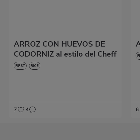
ARROZ CON HUEVOS DE
A
CODORNIZ al estilo del Cheff
F
FIRST
RICE
7
4
6