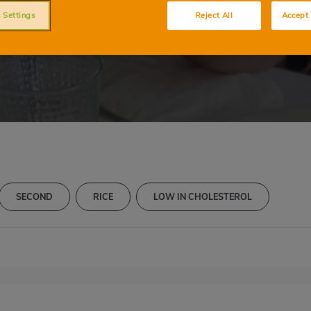
Arroz con marisco
 Settings
Reject All
Accept 
SECOND
RICE
LOW IN CHOLESTEROL