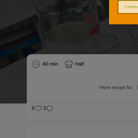
Cookies
40 min
Half
More recipe for
5
2