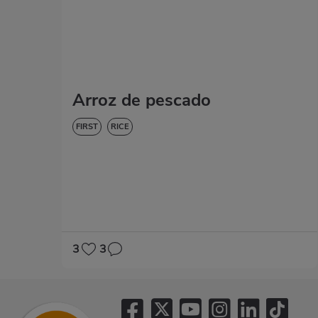
Arroz de pescado
FIRST
RICE
3
3