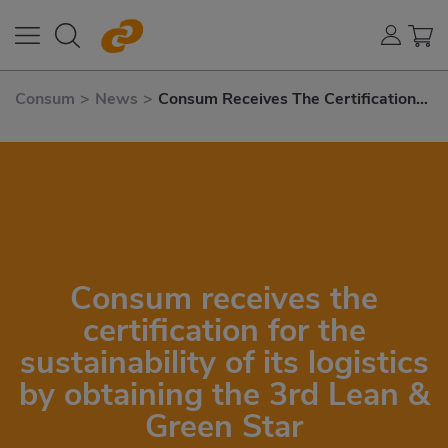
Consum
>
News
>
Consum Receives The Certification
For The Sustainability of Its Logistics
By Obtaining The 3rd Lean & Green
Star
Consum receives the
certification for the
sustainability of its logistics
by obtaining the 3rd Lean &
Green Star