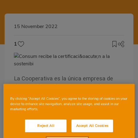
15 November 2022
1
La Cooperativa es la única empresa de
distribución que logra las 3 estrellas este
año, por reducir más del 40% sus
By clicking “Accept All Cookies”, you agree to the storing of cookies on your
emisiones de CO2
device to enhance site navigation, analyze site usage, and assist in our
marketing efforts.
Consum ha conseguido la 3ª estrella Lean
& Green este año, convirtiéndose en la
Reject All
Accept All Cookies
única empresa de distribución alimentaria
que lo logra en 2022. Después del trabajo