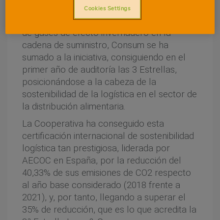
de varios años en materia de sostenibilidad,
Cookies Settings
reduciendo progresivamente las emisiones
de gases de efecto invernadero en la
cadena de suministro, Consum se ha
sumado a la iniciativa, consiguiendo en el
primer año de auditoría las 3 Estrellas,
posicionándose a la cabeza de la
sostenibilidad de la logística en el sector de
la distribución alimentaria.
La Cooperativa ha conseguido esta
certificación internacional de sostenibilidad
logística tan prestigiosa, liderada por
AECOC en España, por la reducción del
40,33% de sus emisiones de CO2 respecto
al año base considerado (2018 frente a
2021), y, por tanto, llegando a superar el
35% de reducción, que es lo que acredita la