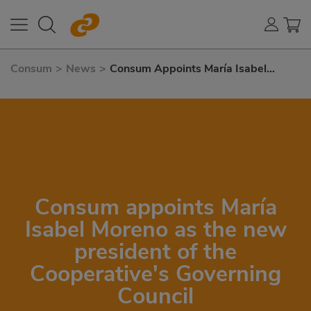
Consum
>
News
>
Consum Appoints María Isabel
Moreno As The New President of
The Cooperative's Governing Council
Consum appoints María
Isabel Moreno as the new
president of the
Cooperative's Governing
Council