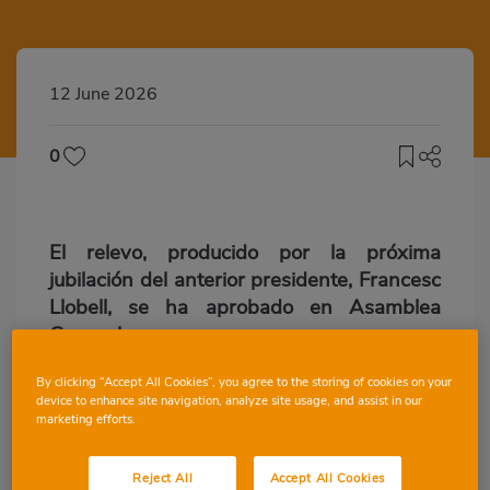
12 June 2026
0
El relevo, producido por la próxima
jubilación del anterior presidente, Francesc
Llobell, se ha aprobado en Asamblea
General
Consum ha renovado su Consejo Rector,
By clicking “Accept All Cookies”, you agree to the storing of cookies on your
que en su primera reunión ha nombrado
device to enhance site navigation, analyze site usage, and assist in our
presidenta a María Isabel Moreno Gil, la
marketing efforts.
primera mujer en la historia de la
Cooperativa en ocupar este cargo. Moreno
Reject All
Accept All Cookies