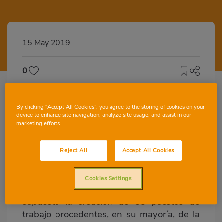
15 May 2019
0
By clicking “Accept All Cookies”, you agree to the storing of cookies on your
Es la primera tienda que la Cooperativa
device to enhance site navigation, analyze site usage, and assist in our
marketing efforts.
inaugura en la localidad y ha supuesto la
creación de 33 puestos de trabajo
Reject All
Accept All Cookies
Consum abre un nuevo supermercado
ecoeficiente en Canovelles (Barcelona), el
Cookies Settings
cuarto en lo que va de año, que ha
supuesto la creación de 33 puestos de
trabajo procedentes, en su mayoría, de la