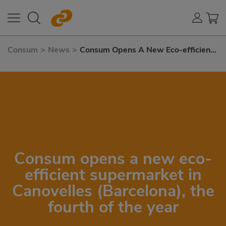
Consum
>
News
>
Consum Opens A New Eco-efficient
Supermarket In Canovelles
(Barcelona), The Fourth of The Year
Consum opens a new eco-
efficient supermarket in
Canovelles (Barcelona), the
fourth of the year