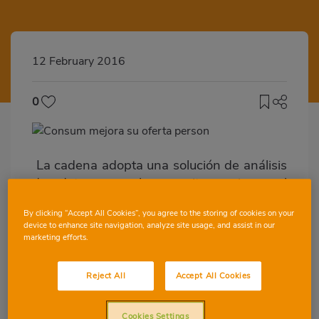
12 February 2016
0
La cadena adopta una solución de análisis
de datos que le permite mejorar el
conocimiento de sus clientes, adaptarse a
By clicking “Accept All Cookies”, you agree to the storing of cookies on your
sus gustos y necesidades y mejorar la
device to enhance site navigation, analyze site usage, and assist in our
gestión de su logística La oferta
marketing efforts.
personalizada de Consum para sus socios-
clientes es pionera en Europa
Reject All
Accept All Cookies
Valencia, 12 de febrero de 2016.- Consum
Cookies Settings