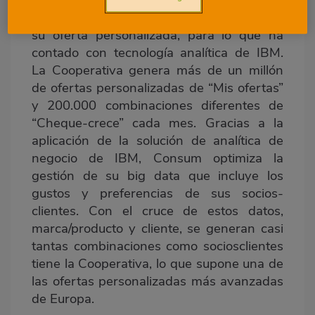
ha puesto en marcha una solución
tecnológica para mejorar la velocidad de
su oferta personalizada, para lo que ha
contado con tecnología analítica de IBM.
La Cooperativa genera más de un millón
de ofertas personalizadas de “Mis ofertas”
y 200.000 combinaciones diferentes de
“Cheque-crece” cada mes. Gracias a la
aplicación de la solución de analítica de
negocio de IBM, Consum optimiza la
gestión de su big data que incluye los
gustos y preferencias de sus socios-
clientes. Con el cruce de estos datos,
marca/producto y cliente, se generan casi
tantas combinaciones como sociosclientes
tiene la Cooperativa, lo que supone una de
las ofertas personalizadas más avanzadas
de Europa.