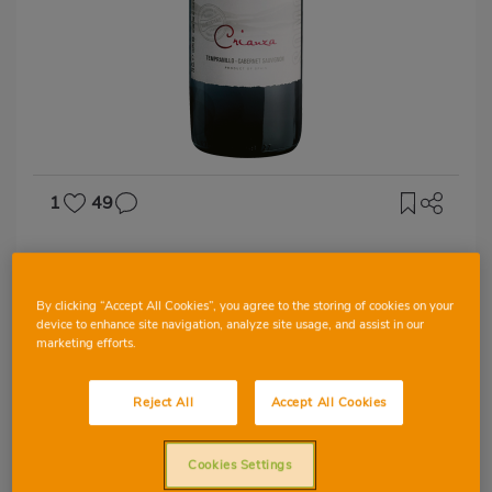
1
49
D.O SOMONTANO
Viñas del Vero
By clicking “Accept All Cookies”, you agree to the storing of cookies on your
device to enhance site navigation, analyze site usage, and assist in our
marketing efforts.
Reject All
Accept All Cookies
CABERNET SAUVIGNON
TEMPRANILLO
Cookies Settings