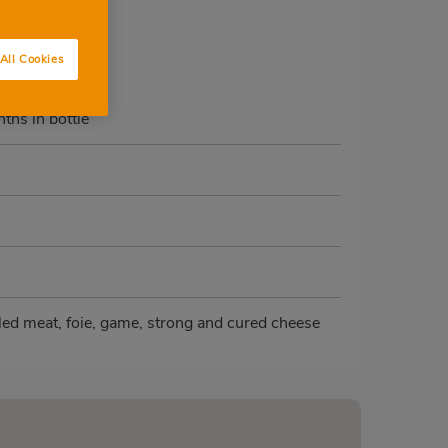
All Cookies
ths in bottle
ddled meat, foie, game, strong and cured cheese