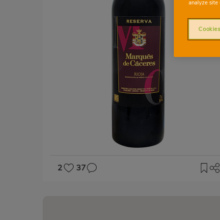
analyze site 
Cookies
2
37