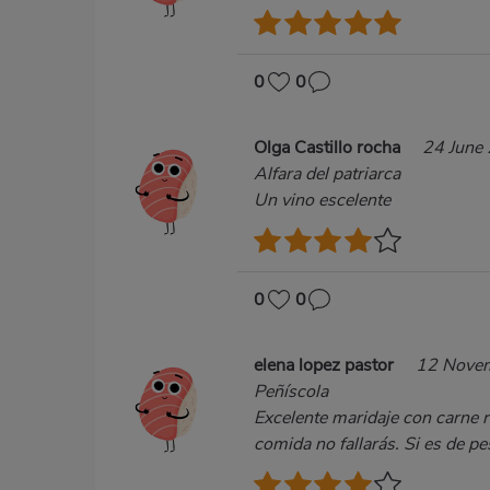
0
0
Olga Castillo rocha
24 June
Alfara del patriarca
Un vino escelente
0
0
elena lopez pastor
12 Nove
Peñíscola
Excelente maridaje con carne r
comida no fallarás. Si es de 