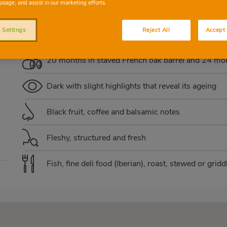
usage, and assist in our marketing efforts.
GRACIANO
TEMPRANILLO
GRENACHE
 Settings
Reject All
Accept 
20 months in staved French oak barrel and 24 mon
Dark with slight highlights that reveal its ageing
Black fruit, coffee and balsamic notes
Fleshy, structured and fresh
Fish, fine deli food (Iberian), roast, stewed or gri