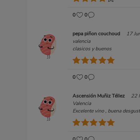
0
0
pepa piñon couchoud
17 Ju
valencia
clasicos y buenos
0
0
Ascensión Muñiz Téllez
22 
Valencia
Excelente vino , buena desgust
0
0