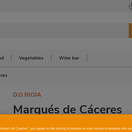
od
Vegetables
Wine bar
res
D.O RIOJA
Marqués de Cáceres
“Accept All Cookies”, you agree to the storing of cookies on your device to enhance site na