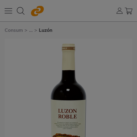
Consum
>
...
>
Luzón