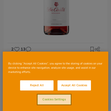
2
13
D.O CATALUÑA
By clicking “Accept All Cookies”, you agree to the storing of cookies on your
De Casta
device to enhance site navigation, analyze site usage, and assist in our
marketing efforts.
Reject All
Accept All Cookies
SYRAH
TEMPRANILLO
CARIGNAN
Cookies Settings
GRENACHE