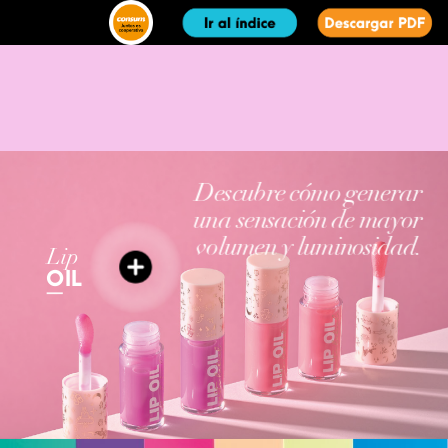
Descubre
cómo
generar
una
sensación
de
mayor
volumen
y
luminosidad.
Lip
OIL