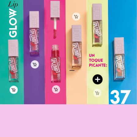
Lip
GLOW
UN
TOQUE
PICANTE:
37