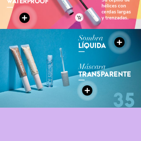
WATERPROOF
hélices
con
cerdas
largas
y
trenzadas.
Sombra
LÍQUIDA
Máscara
TRANSPARENTE
35