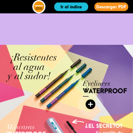
¡Resistentes
al
agua
y
al
sudor!
Eyeliners
WATERPROOF
Máscaras
EL
SECRETO?
Su
cepillo
de