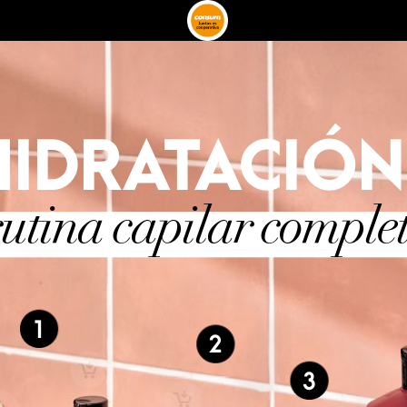
HIDRATACIÓN
rutina
capilar
comple
1
2
3