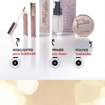
HIGHLIGHTER
PRIMER
POLVOS
para
ILUMINAR
pre-base
traslúcidos