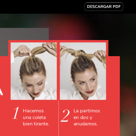
A
2
Hacemos
La
partimos
una
coleta
en
dos
y
bien
tirante.
anudamos.