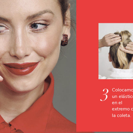
3
Colocam
un
elásti
en
el
extremo
la
coleta.