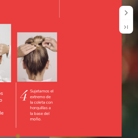
5
4
Ahuecamos
os
Sujetamos
el
para
un
co
extremo
de
acabado
la
coleta
con
natural.
de
horquillas
a
la
base
del
moño.