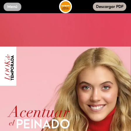
de
TEMPORADA
LOOK
Acentuar
PEINADO
el