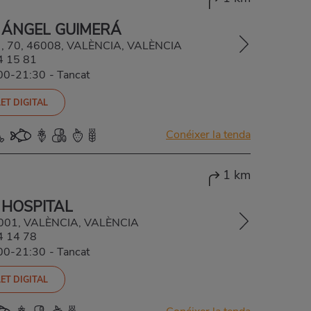
 ÁNGEL GUIMERÁ
 , 70, 46008, VALÈNCIA, VALÈNCIA
4 15 81
:00-21:30
-
Tancat
ET DIGITAL
Conéixer la tenda
1 km
 HOSPITAL
46001, VALÈNCIA, VALÈNCIA
4 14 78
:00-21:30
-
Tancat
ET DIGITAL