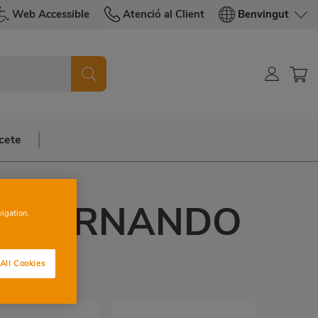
Web Accessible
Atenció al Client
Benvingut
cete
A FERNANDO
vigation,
LICO
All Cookies