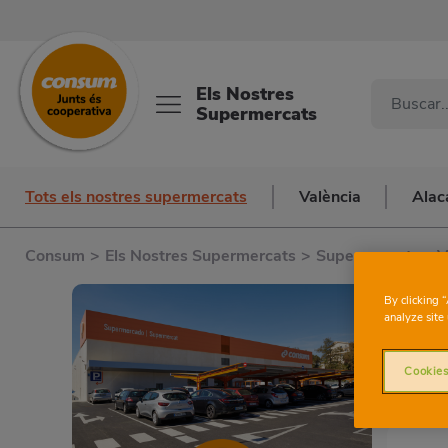
Els Nostres
Supermercats
Tots els nostres supermercats
València
Alac
Consum
>
Els Nostres Supermercats
>
Supermercats a V
By clicking 
analyze site 
Cookies