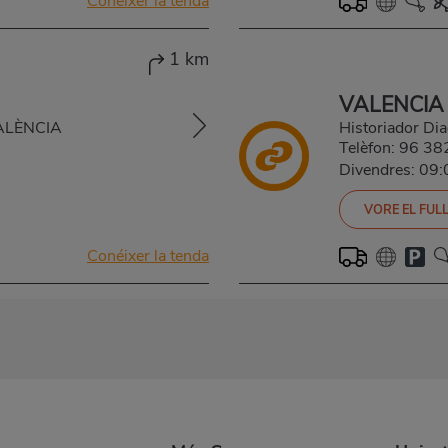
Conéixer la tenda
1 km
VALENCIA
VALÈNCIA
Historiador D
Telèfon:
96 38
Divendres: 09
VORE EL FULL
Conéixer la tenda