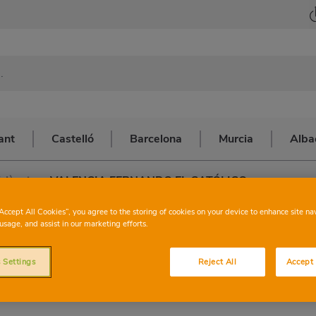
ant
Castelló
Barcelona
Murcia
Alba
alència
>
VALENCIA FERNANDO EL CATÓLICO
CONSUM
VALENCI
“Accept All Cookies”, you agree to the storing of cookies on your device to enhance site na
usage, and assist in our marketing efforts.
EL CATÓ
 Settings
Reject All
Accept 