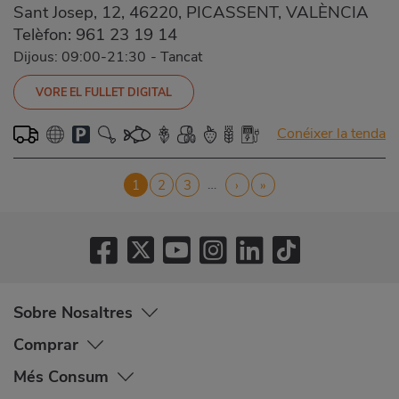
Sant Josep, 12, 46220, PICASSENT, VALÈNCIA
Telèfon:
961 23 19 14
Dijous: 09:00-21:30
-
Tancat
VORE EL FULLET DIGITAL
Conéixer la tenda
Pagination
…
Current
1
Page
2
Page
3
Next
›
Last
»
page
page
page
Sobre Nosaltres
Comprar
Més Consum