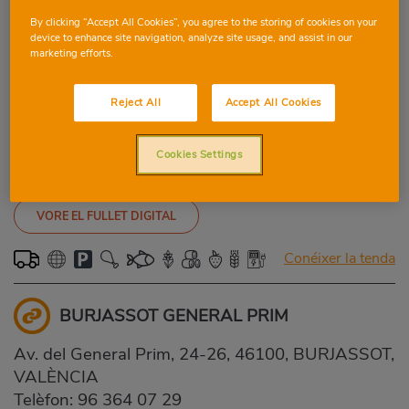
By clicking “Accept All Cookies”, you agree to the storing of cookies on your
Conéixer la tenda
device to enhance site navigation, analyze site usage, and assist in our
marketing efforts.
SOLLANA
Reject All
Accept All Cookies
Holanda, 1, 46430, SOLLANA, VALÈNCIA
Telèfon:
96 174 02 75
Cookies Settings
Dijous: 09:00-21:30
-
Tancat
VORE EL FULLET DIGITAL
Conéixer la tenda
BURJASSOT GENERAL PRIM
Av. del General Prim, 24-26, 46100, BURJASSOT,
VALÈNCIA
Telèfon:
96 364 07 29