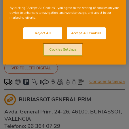
By clicking “Accept All Cookies”, you agree to the storing of cookies on your
Conocer la tienda
device to enhance site navigation, analyze site usage, and assist in our
marketing efforts.
SOLLANA
Reject All
Accept All Cookies
Holanda, 1, 46430, SOLLANA, VALENCIA
Teléfono:
96 174 02 75
Cookies Settings
Domingo: Cerrado
-
Cerrado
VER FOLLETO DIGITAL
Conocer la tienda
BURJASSOT GENERAL PRIM
Avda. General Prim, 24-26, 46100, BURJASSOT,
VALENCIA
Teléfono:
96 364 07 29