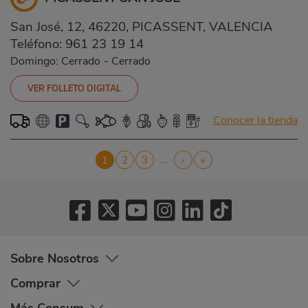
San José, 12, 46220, PICASSENT, VALENCIA
Teléfono:
961 23 19 14
Domingo: Cerrado
-
Cerrado
VER FOLLETO DIGITAL
Conocer la tienda
Paginación
…
Página
1
Página
2
Página
3
Siguiente
›
Última
»
actual
página
página
Sobre Nosotros
Comprar